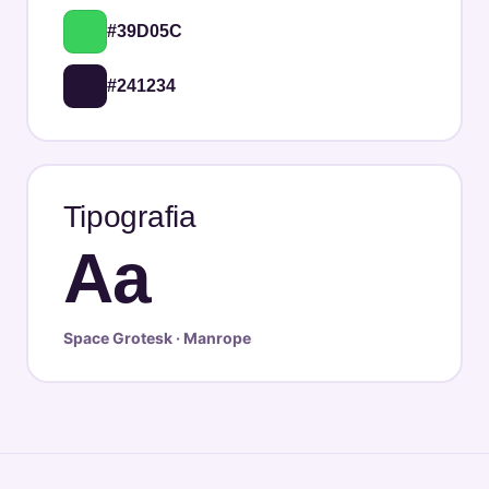
#39D05C
#241234
Tipografia
Aa
Space Grotesk · Manrope