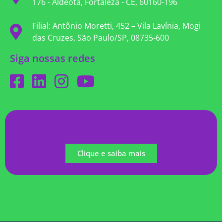
176 - Aldeota, Fortaleza - CE, 60160-196
Filial: Antônio Moretti, 452 – Vila Lavínia, Mogi
das Cruzes, São Paulo/SP, 08735-600
Siga nossas redes
Clique e saiba mais