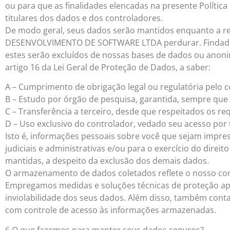
ou para que as finalidades elencadas na presente Política
titulares dos dados e dos controladores.
De modo geral, seus dados serão mantidos enquanto a re
DESENVOLVIMENTO DE SOFTWARE LTDA perdurar. Findado
estes serão excluídos de nossas bases de dados ou anoni
artigo 16 da Lei Geral de Proteção de Dados, a saber:
A – Cumprimento de obrigação legal ou regulatória pelo c
B – Estudo por órgão de pesquisa, garantida, sempre que
C – Transferência a terceiro, desde que respeitados os re
D – Uso exclusivo do controlador, vedado seu acesso por
Isto é, informações pessoais sobre você que sejam impre
judiciais e administrativas e/ou para o exercício do direi
mantidas, a despeito da exclusão dos demais dados.
O armazenamento de dados coletados reflete o nosso co
Empregamos medidas e soluções técnicas de proteção apta
inviolabilidade dos seus dados. Além disso, também con
com controle de acesso às informações armazenadas.
6.O que fazemos para manter seus dados seguros?