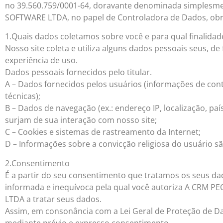
no 39.560.759/0001-64, doravante denominada simple
SOFTWARE LTDA, no papel de Controladora de Dados, obrig
1.Quais dados coletamos sobre você e para qual finalidad
Nosso site coleta e utiliza alguns dados pessoais seus, de
experiência de uso.
Dados pessoais fornecidos pelo titular.
A – Dados fornecidos pelos usuários (informações de cont
técnicas);
B – Dados de navegação (ex.: endereço IP, localização, p
surjam de sua interação com nosso site;
C – Cookies e sistemas de rastreamento da Internet;
D – Informações sobre a convicção religiosa do usuário 
2.Consentimento
É a partir do seu consentimento que tratamos os seus dad
informada e inequívoca pela qual você autoriza A CR
LTDA a tratar seus dados.
Assim, em consonância com a Lei Geral de Proteção de D
mediante prévio e expresso consentimento.