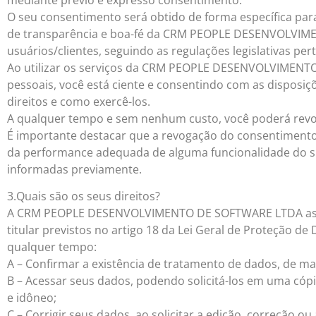
O seu consentimento será obtido de forma específica par
de transparência e boa-fé da CRM PEOPLE DESENVOLVI
usuários/clientes, seguindo as regulações legislativas per
Ao utilizar os serviços da CRM PEOPLE DESENVOLVIMENT
pessoais, você está ciente e consentindo com as disposiçõ
direitos e como exercê-los.
A qualquer tempo e sem nenhum custo, você poderá revo
É importante destacar que a revogação do consentimento
da performance adequada de alguma funcionalidade do s
informadas previamente.
3.Quais são os seus direitos?
A CRM PEOPLE DESENVOLVIMENTO DE SOFTWARE LTDA assegu
titular previstos no artigo 18 da Lei Geral de Proteção d
qualquer tempo:
A – Confirmar a existência de tratamento de dados, de ma
B – Acessar seus dados, podendo solicitá-los em uma cópi
e idôneo;
C – Corrigir seus dados, ao solicitar a edição, correção ou