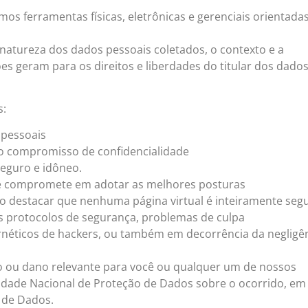
s ferramentas físicas, eletrônicas e gerenciais orientada
atureza dos dados pessoais coletados, o contexto e a
ões geram para os direitos e liberdades do titular dos dado
s:
 pessoais
 o compromisso de confidencialidade
eguro e idôneo.
compromete em adotar as melhores posturas
io destacar que nenhuma página virtual é inteiramente seg
sos protocolos de segurança, problemas de culpa
rnéticos de hackers, ou também em decorrência da negligê
co ou dano relevante para você ou qualquer um de nossos
idade Nacional de Proteção de Dados sobre o ocorrido, em
 de Dados.