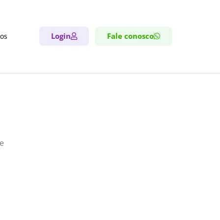
Login
Fale conosco
ros
de